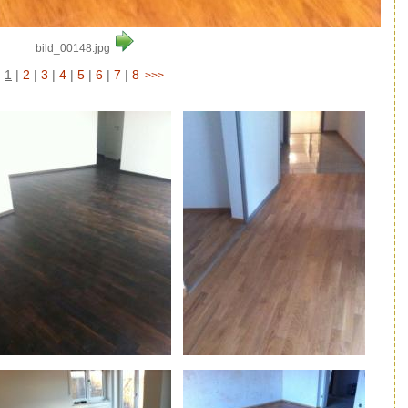
bild_00148.jpg
1
|
2
|
3
|
4
|
5
|
6
|
7
|
8
>>>