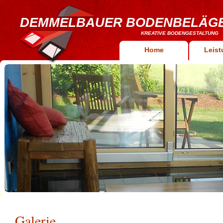
DEMMELBAUER BODENBELÄG
KREATIVE BODENGESTALTUNG
Home
Leis
Galerie