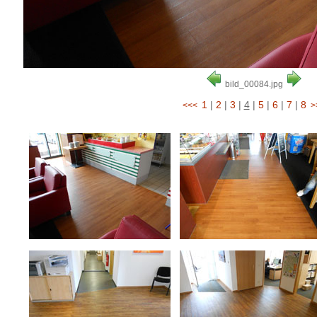
bild_00084.jpg
1
|
2
|
3
|
4
|
5
|
6
|
7
|
8
<<<
>