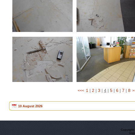
1
|
2
|
3
|
4
|
5
|
6
|
7
|
8
<<<
>
10 August 2026
Copyright
Imp