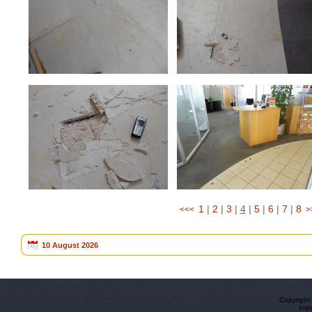
1
|
2
|
3
|
4
|
5
|
6
|
7
|
8
<<<
>
10 August 2026
Copyright
Imp