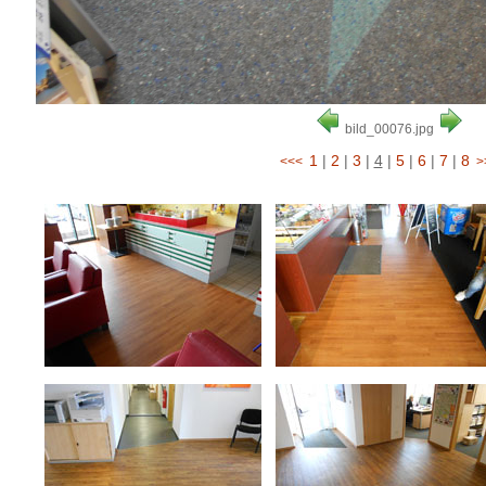
bild_00076.jpg
1
|
2
|
3
|
4
|
5
|
6
|
7
|
8
<<<
>